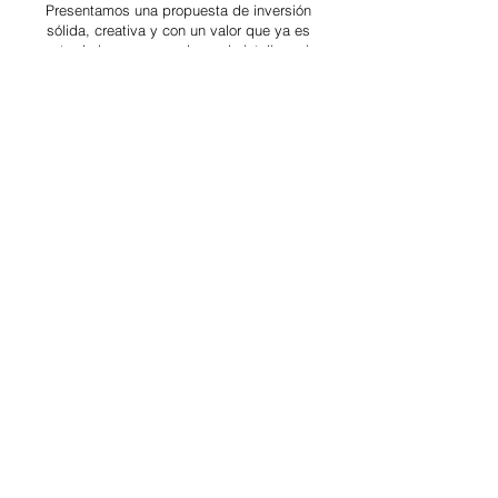
Presentamos una propuesta de inversión
sólida, creativa y con un valor que ya es
parte de la empresa: el uso de inteligencia
artificial en finanzas.
Socios Estratégicos
WSC - West Side Consultants
Agente de Valores S.A. es una sociedad
uruguaya, inscripta en el Registro de