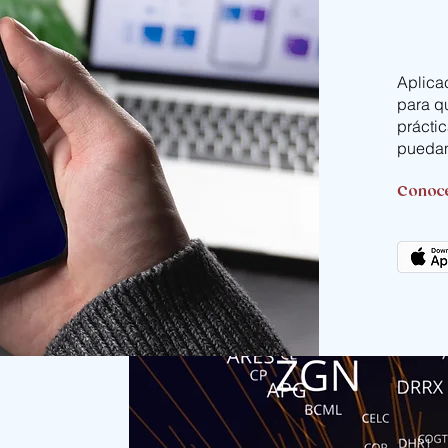
Aplicac
para q
práctic
puedan
Conoc