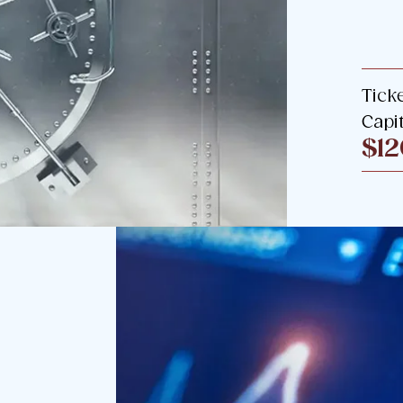
Tick
Capit
$1