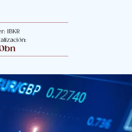
er: IBKR
alización:
20bn