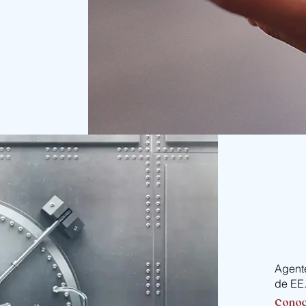
Agente
de EE.
Conoc